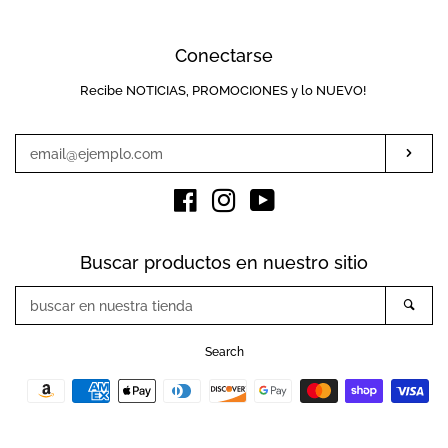
Conectarse
Recibe NOTICIAS, PROMOCIONES y lo NUEVO!
Introduzca
su
e-
Susc
mail
Facebook
Instagram
YouTube
Buscar productos en nuestro sitio
buscar
Busc
en
nuestra
Search
tienda
Métodos
de