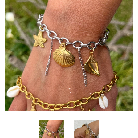
Punto de Ventas
Info y Politicas
Envios y Rastreos
¿Cómo comprar?
Etsy for U.S.
Mayoreo
Contacto