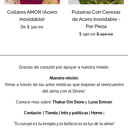
Collares AMOR (Acero
Pulseras Con Cerezas
inoxidable)
de Acero Inoxidable -
Por Pieza
Precio
De
$ 320.00
Precio
$ 190.00
Precio
$ 250.00
habitual
de
habitual
oferta
Gracias de corazón por apoyar a nuestra misión.
Nuestra misión:
“Amar a través de las artes místicas que inspiran al reencuentro
del alma con el Divino“.
Conoce mas sobre
Thakar Om Store
y
Luna Simran
Contacto
|
Tienda
|
Info y políticas
|
Home
|
"Tu cuerpo es tu templo y tu belleza es la luz de tu alma”