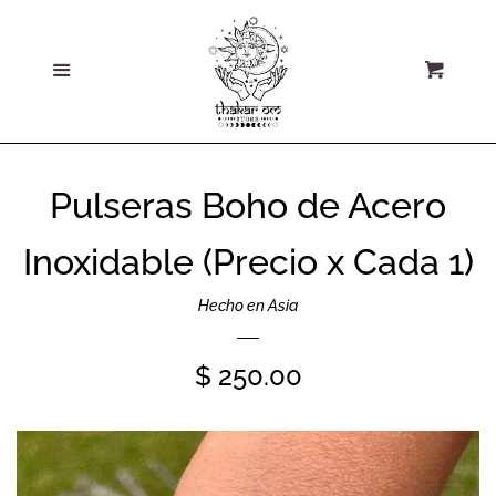
Home
Ce
Más
Carri
Sobre Nosotros
Todos los Productos
Pulseras Boho de Acero
Colecciones y
Inoxidable (Precio x Cada 1)
Secciones
Hecho en Asia
Nuevos Tesoros
Precio
$ 250.00
Rebajas
habitual
Promociones