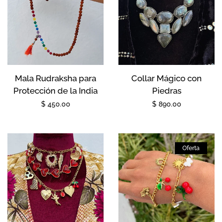
Mala Rudraksha para
Collar Mágico con
Protección de la India
Piedras
Precio
$ 450.00
Precio
$ 890.00
habitual
habitual
Oferta