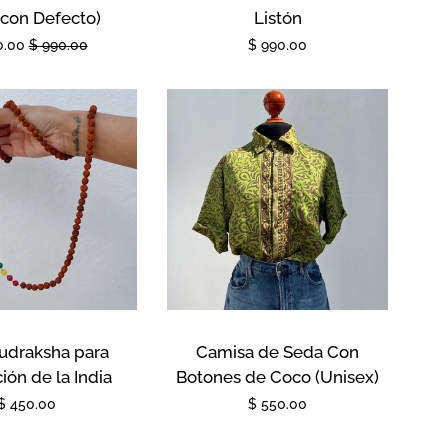
(con Defecto)
Listón
o
0.00
Precio
$ 990.00
Precio
$ 990.00
habitual
habitual
a
udraksha para
Camisa de Seda Con
ión de la India
Botones de Coco (Unisex)
Precio
$ 450.00
Precio
$ 550.00
habitual
habitual