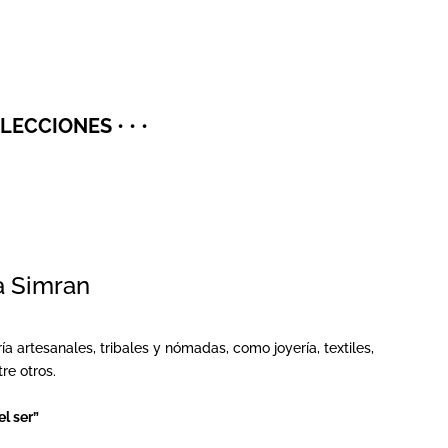
LECCIONES
• • •
a Simran
 artesanales, tribales y nómadas, como joyería, textiles,
re otros.
l ser”