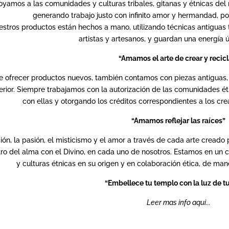
amos a las comunidades y culturas tribales, gitanas y étnicas del
generando trabajo justo con infinito amor y hermandad, p
stros productos están hechos a mano, utilizando técnicas antiguas 
artistas y artesanos, y guardan una energía 
“Amamos el arte de crear y recicl
e ofrecer productos nuevos, también contamos con piezas antiguas, 
erior. Siempre trabajamos con la autorización de las comunidades étn
con ellas y otorgando los créditos correspondientes a los cr
“Amamos reflejar las raíces”
ión, la pasión, el misticismo y el amor a través de cada arte cread
ntro del alma con el Divino, en cada uno de nosotros. Estamos en 
y culturas étnicas en su origen y en colaboración ética, de maner
“Embellece tu templo con la luz de t
Leer mas info aqui...