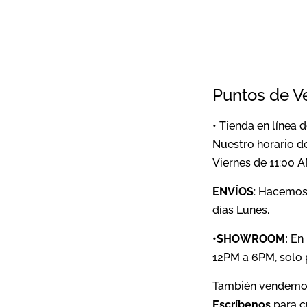
Puntos de V
• Tienda en línea
Nuestro horario de
Viernes de 11:00 A
ENVÍOS
: Hacemos 
días Lunes.
•SHOWROOM:
En
12PM a 6PM, solo p
También vendemo
Escríbenos
para c