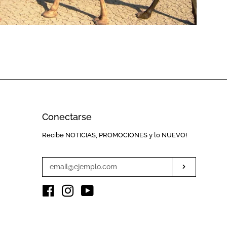
Conectarse
Introduzca
Recibe NOTICIAS, PROMOCIONES y lo NUEVO!
su
e-
Suscribir
mail
Facebook
Instagram
YouTube