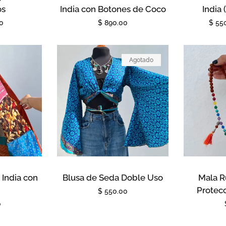
os
India con Botones de Coco
India 
0
Precio
$ 890.00
Preci
$ 55
habitual
de
ofert
Agotado
India con
Blusa de Seda Doble Uso
Mala R
Protecc
Precio
$ 550.00
0
habitual