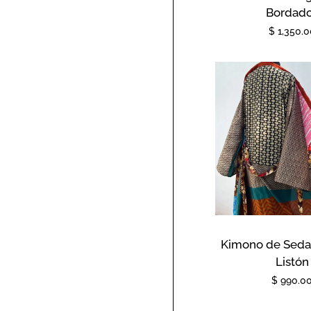
Bordad
Precio
$ 1,350.0
habitual
Kimono de Seda 
Listón
Precio
$ 990.0
habitual