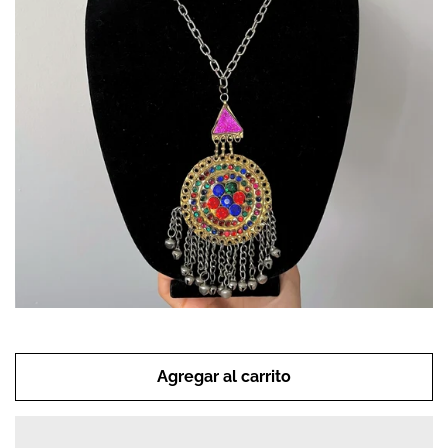
Punto de Ventas
Info y Politicas
Envios y Rastreos
¿Cómo comprar?
Etsy for U.S.
Mayoreo
Agregar al carrito
Contacto