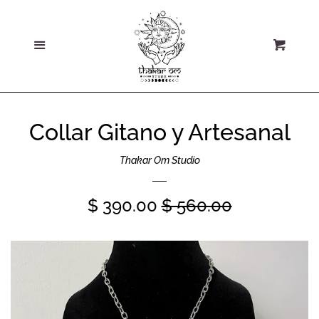
Home
Ce
Más
Carri
Sobre Nosotros
Todos los Productos
Collar Gitano y Artesanal
Colecciones y
Thakar Om Studio
Secciones
Precio
$ 390.00
Precio
$ 560.00
Nuevos Tesoros
de
habitual
oferta
Rebajas
Promociones