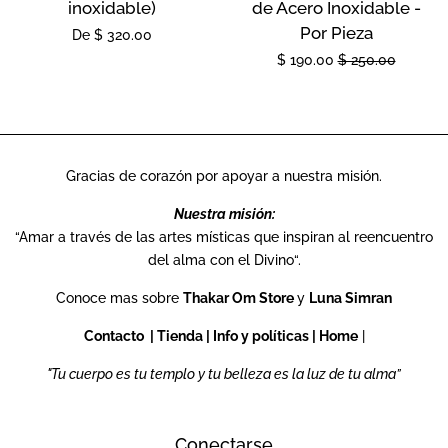
inoxidable)
de Acero Inoxidable -
Por Pieza
Precio
De
$ 320.00
Precio
$ 190.00
Precio
$ 250.00
habitual
de
habitual
oferta
Gracias de corazón por apoyar a nuestra misión.
Nuestra misión:
“Amar a través de las artes místicas que inspiran al reencuentro
del alma con el Divino“.
Conoce mas sobre
Thakar Om Store
y
Luna Simran
Contacto
|
Tienda
|
Info y políticas
|
Home
|
"Tu cuerpo es tu templo y tu belleza es la luz de tu alma”
Conectarse