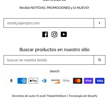
Recibe NOTICIAS, PROMOCIONES y lo NUEVO!
Introduzca
su
e-
Susc
mail
Facebook
Instagram
YouTube
Buscar productos en nuestro sitio
buscar
Busc
en
nuestra
Search
tienda
Métodos
de
pago
Derechos de autor © 2026
ThakarOmStore
|
Tecnología de Shopify