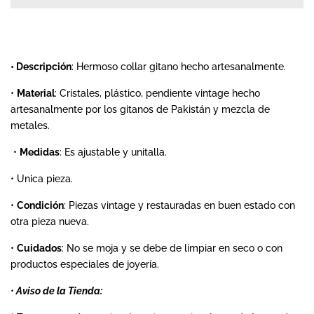
Search
Ingresar
• Descripción
: Hermoso collar gitano hecho artesanalmente.
•
Material
: Cristales, plástico, pendiente vintage hecho
Crear cuenta
artesanalmente por los gitanos de Pakistán y mezcla de
metales.
•
Medidas
: Es ajustable y unitalla.
• Unica pieza.
•
Condición
: Piezas vintage y restauradas en buen estado con
otra pieza nueva.
•
Cuidados
: No se moja y se debe de limpiar en seco o con
productos especiales de joyería.
•
Aviso de la Tienda: