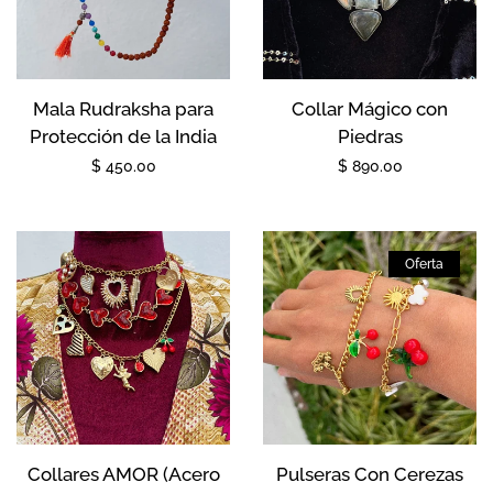
Mala Rudraksha para
Collar Mágico con
Protección de la India
Piedras
Precio
$ 450.00
Precio
$ 890.00
habitual
habitual
Oferta
Collares AMOR (Acero
Pulseras Con Cerezas