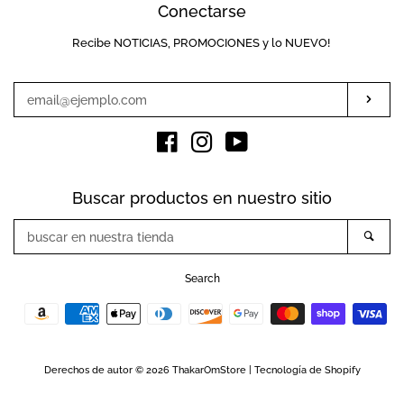
Conectarse
Recibe NOTICIAS, PROMOCIONES y lo NUEVO!
Introduzca
su
e-
Susc
mail
Facebook
Instagram
YouTube
Buscar productos en nuestro sitio
buscar
Busc
en
nuestra
Search
tienda
Métodos
de
pago
Derechos de autor © 2026
ThakarOmStore
|
Tecnología de Shopify