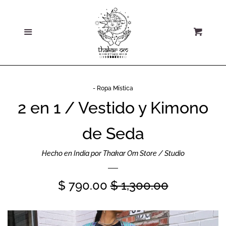
Home
Ce
Más
Carri
Sobre Nosotros
Todos los Productos
- Ropa Mística
2 en 1 / Vestido y Kimono
Colecciones y
Secciones
de Seda
Joyería
Hecho en India por Thakar Om Store / Studio
Precio
$ 790.00
Precio
$ 1,300.00
Accesorios y Dupattas
de
habitual
Ropa Casual
oferta