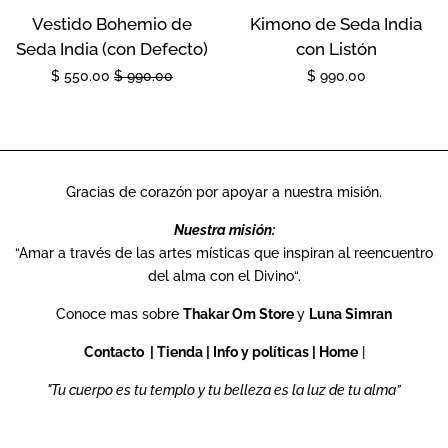
Vestido Bohemio de
Kimono de Seda India
Seda India (con Defecto)
con Listón
Precio
$ 550.00
Precio
$ 990.00
Precio
$ 990.00
de
habitual
habitual
oferta
Gracias de corazón por apoyar a nuestra misión.
Nuestra misión:
“Amar a través de las artes místicas que inspiran al reencuentro
del alma con el Divino“.
Conoce mas sobre
Thakar Om Store
y
Luna Simran
Contacto
|
Tienda
|
Info y políticas
|
Home
|
"Tu cuerpo es tu templo y tu belleza es la luz de tu alma”