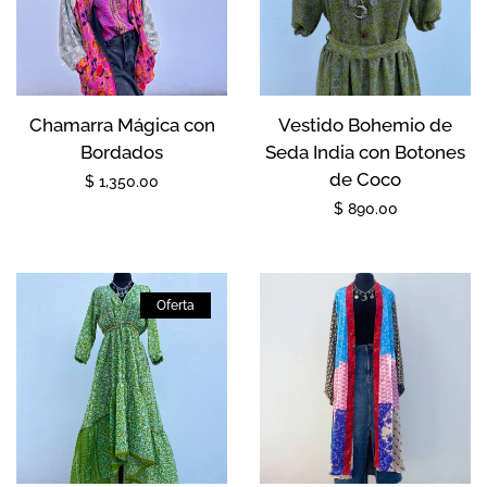
Chamarra Mágica con
Vestido Bohemio de
Bordados
Seda India con Botones
de Coco
Precio
$ 1,350.00
Precio
$ 890.00
habitual
habitual
Oferta