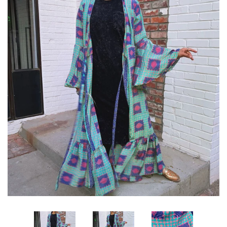
Ropa de Danza
Decoración
Faldas
Kimonos, Abrigos & Chalecos
Tu Alquimia
Arte
Aprende Danza