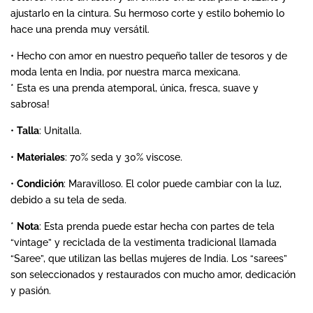
ajustarlo en la cintura. Su hermoso corte y estilo bohemio lo
hace una prenda muy versátil.
Mayoreo
• Hecho con amor en nuestro pequeño taller de tesoros y de
moda lenta en India, por nuestra marca mexicana.
Contacto
* Esta es una prenda atemporal, única, fresca, suave y
sabrosa!
Search
•
Talla
: Unitalla.
•
Materiales
: 70% seda y 30% viscose.
Ingresar
•
Condición
: Maravilloso.
El color puede cambiar con la luz,
debido a su tela de seda.
Crear cuenta
*
Nota
: Esta prenda puede estar hecha con partes de tela
“vintage” y reciclada de la vestimenta tradicional llamada
“Saree”, que utilizan las bellas mujeres de India. Los “sarees”
son seleccionados y restaurados con mucho amor, dedicación
y pasión.