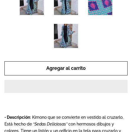
Nuevos Tesoros
Rebajas
Promociones
Punto de Ventas
Agregar al carrito
Info y Politicas
Envios y Rastreos
¿Cómo comprar?
• Descripción
: Kimono que se convierte en vestido al cruzarlo.
Está hecho de
“Sedas Deliciosas”
con hermosos dibujos y
Etsy for U.S.
colores. Tiene un listón y un orificio en la tela para cruzarlo y